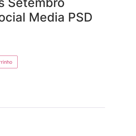
s Setembro
ocial Media PSD
rrinho